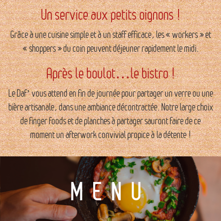
Un service aux petits oignons !
Grâce à une cuisine simple et à un staff efficace, les « workers » et
« shoppers » du coin peuvent déjeuner rapidement le midi.
Après le boulot…le bistro !
Le Daf’ vous attend en fin de journée pour partager un verre ou une
bière artisanale, dans une ambiance décontractée. Notre large choix
de finger foods et de planches à partager sauront faire de ce
moment un afterwork convivial propice à la détente !
MENU